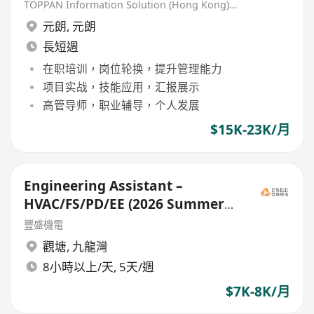
Graduates Welcome)
TOPPAN Information Solution (Hong Kong) Limited
元朗
,
元朗
長短週
在职培训，岗位轮换，提升管理能力
项目实战，技能应用，汇报展示
高管导师，职业辅导，个人发展
$15K-23K/月
Engineering Assistant –
HVAC/FS/PD/EE (2026 Summer
Intern)
豐盛機電
觀塘
,
九龍灣
8小時以上/天, 5天/週
$7K-8K/月