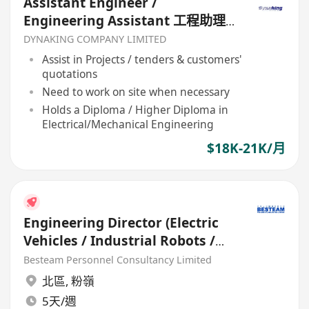
Assistant Engineer /
Engineering Assistant 工程助理
（毫氣/電機）
DYNAKING COMPANY LIMITED
Assist in Projects / tenders & customers'
quotations
Need to work on site when necessary
Holds a Diploma / Higher Diploma in
Electrical/Mechanical Engineering
$18K-21K/月
Engineering Director (Electric
Vehicles / Industrial Robots /
HVAC systems)
Besteam Personnel Consultancy Limited
北區
,
粉嶺
5天/週