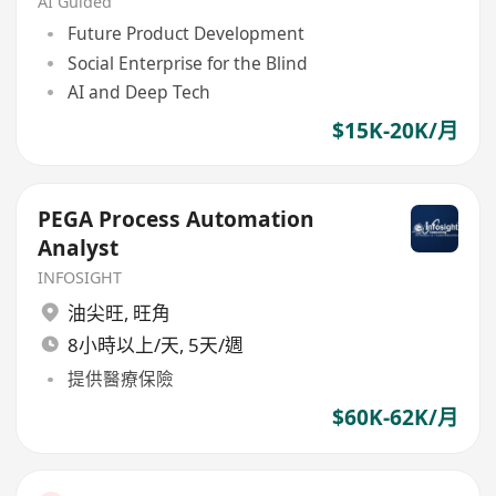
AI Guided
Future Product Development
Social Enterprise for the Blind
AI and Deep Tech
$15K-20K/月
PEGA Process Automation
Analyst
INFOSIGHT
油尖旺
,
旺角
8小時以上/天, 5天/週
提供醫療保險
$60K-62K/月