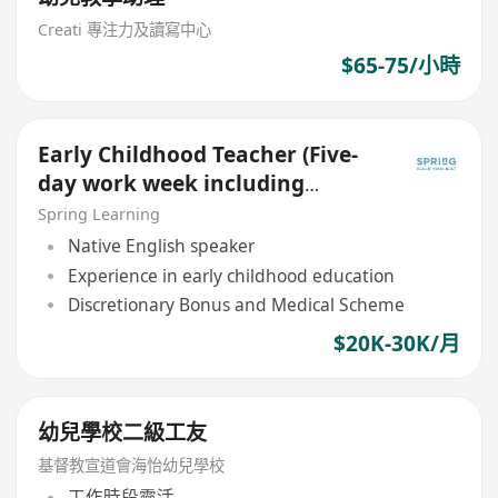
Creati 專注力及讀寫中心
$65-75/小時
Early Childhood Teacher (Five-
day work week including
Saturday and Sunday)
Spring Learning
Native English speaker
Experience in early childhood education
Discretionary Bonus and Medical Scheme
$20K-30K/月
幼兒學校二級工友
基督教宣道會海怡幼兒學校
工作時段靈活