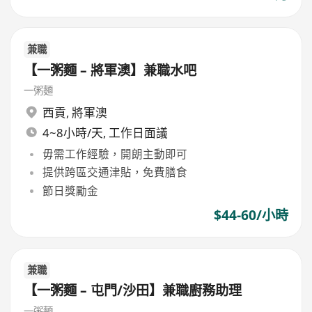
兼職
【一粥麵 – 將軍澳】兼職水吧
一粥麵
西貢
,
將軍澳
4~8小時/天, 工作日面議
毋需工作經驗，開朗主動即可
提供跨區交通津貼，免費膳食
節日獎勵金
$44-60/小時
兼職
【一粥麵 – 屯門/沙田】兼職廚務助理
一粥麵