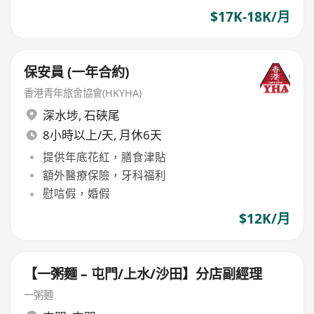
$17K-18K/月
保安員 (一年合約)
香港青年旅舍協會(HKYHA)
深水埗
,
石硤尾
8小時以上/天, 月休6天
提供年底花紅，膳食津貼
額外醫療保險，牙科福利
慰唁假，婚假
$12K/月
【一粥麵 – 屯門/上水/沙田】分店副經理
一粥麵