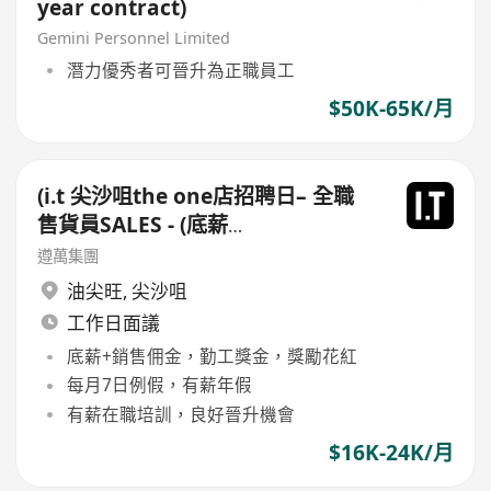
year contract)
Gemini Personnel Limited
潛力優秀者可晉升為正職員工
$50K-65K/月
(i.t 尖沙咀the one店招聘日– 全職
售貨員SALES - (底薪
$15,500-$16,000+佣+勤工$500
遵萬集團
)+每月7日例假
油尖旺
,
尖沙咀
工作日面議
底薪+銷售佣金，勤工獎金，獎勵花紅
每月7日例假，有薪年假
有薪在職培訓，良好晉升機會
$16K-24K/月