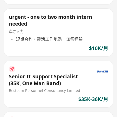
urgent - one to two month intern
needed
卓才人力
短期合約，靈活工作地點，無需經驗
$10K/月
Senior IT Support Specialist
(35K, One Man Band)
Besteam Personnel Consultancy Limited
$35K-36K/月