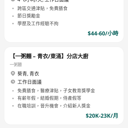
跨區交通津貼，免費膳食
節日獎勵金
學歷及工作經驗不拘
$44-60/小時
【一粥麵 – 青衣/東涌】分店大廚
一粥麵
葵青
,
青衣
工作日面議
免費膳食，醫療津貼，子女教育獎學金
有薪年假，結婚假期，侍產假等
在職培訓，晉升機會，介紹新人獎金
$20K-23K/月