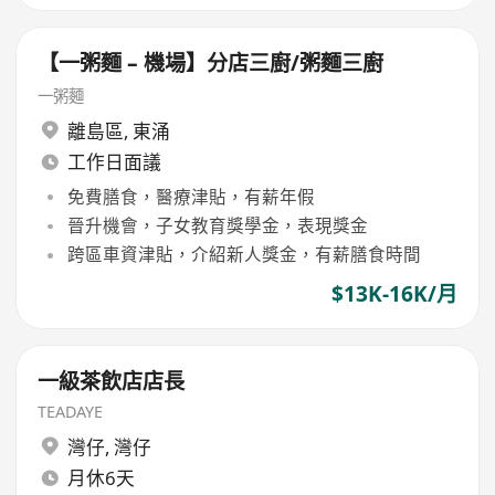
【一粥麵 – 機場】分店三廚/粥麵三廚
一粥麵
離島區
,
東涌
工作日面議
免費膳食，醫療津貼，有薪年假
晉升機會，子女教育獎學金，表現獎金
跨區車資津貼，介紹新人獎金，有薪膳食時間
$13K-16K/月
一級茶飲店店長
TEADAYE
灣仔
,
灣仔
月休6天