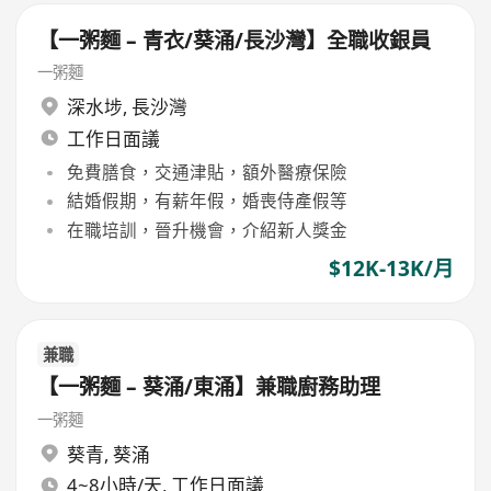
【一粥麵 – 青衣/葵涌/長沙灣】全職收銀員
一粥麵
深水埗
,
長沙灣
工作日面議
免費膳食，交通津貼，額外醫療保險
結婚假期，有薪年假，婚喪侍產假等
在職培訓，晉升機會，介紹新人獎金
$12K-13K/月
兼職
【一粥麵 – 葵涌/東涌】兼職廚務助理
一粥麵
葵青
,
葵涌
4~8小時/天, 工作日面議