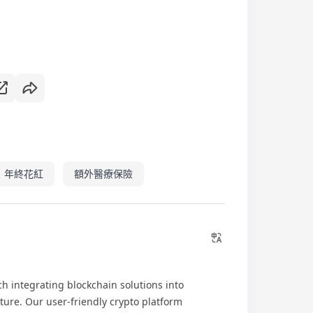
年終花紅
額外醫療保險
ch integrating blockchain solutions into
ture. Our user-friendly crypto platform