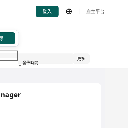
登入
雇主平台
尋
更多
發佈時間
行業
nager