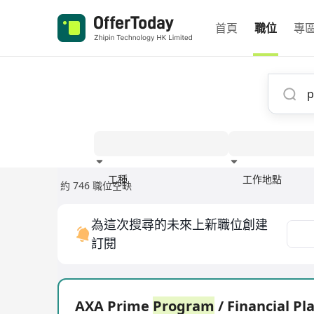
首頁
職位
專
工種
工作地點
約 746 職位空缺
經驗
為這次搜尋的未來上新職位創建
訂閱
AXA Prime
Program
/ Financial Pl