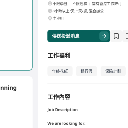
不限學歷
不限經驗
需有香港工作許可
8小時以上/天, 5天/週, 混合辦公
尖沙咀
傳送投遞消息
工作福利
年終花紅
銀行假
保險計劃
anning
工作內容
Job Description
We are looking for: