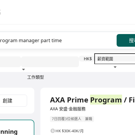
區
搜
HK$
工作類型
教育程度
福利待遇
全職
AXA Prime
Program
/ F
創建
AXA 安盛·金融服務
7日回覆3位候選人
兼職
anning
HK $30K-40K/月