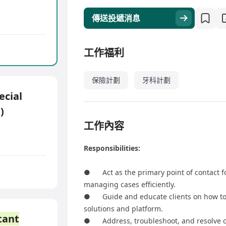
傳送投遞消息
工作福利
保險計劃
牙科計劃
ecial
)
工作內容
Responsibilities:
● Act as the primary point of contact for
managing cases efficiently.
● Guide and educate clients on how to 
solutions and platform.
tant
● Address, troubleshoot, and resolve cli