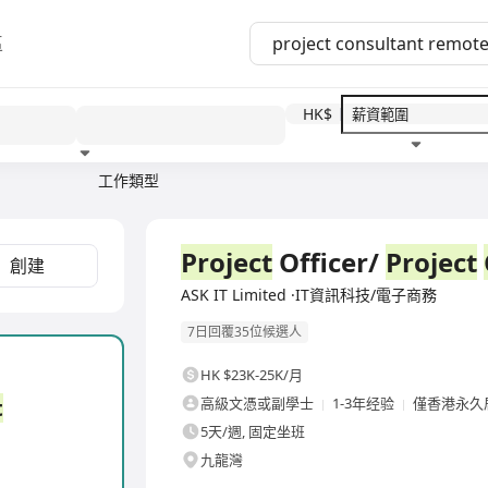
區
HK$
工作類型
教育程度
福利待遇
全職
Project
Officer/
Project
創建
ASK IT Limited ·IT資訊科技/電子商務
7日回覆35位候選人
HK $23K-25K/月
t
高級文憑或副學士
1-3年经验
僅香港永久
5天/週, 固定坐班
九龍灣