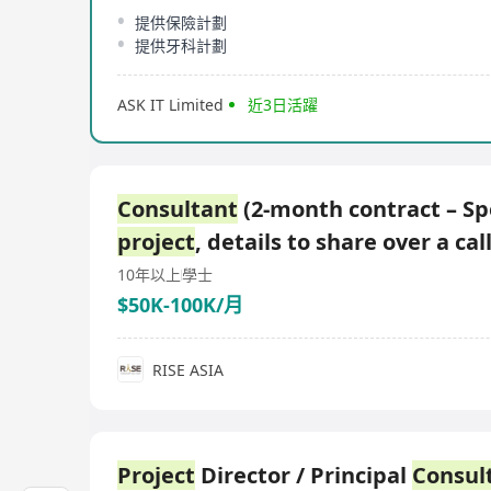
提供保險計劃
提供牙科計劃
ASK IT Limited
近3日活躍
Consultant
(2-month contract – Sp
project
, details to share over a call
10年以上
學士
$50K-100K/月
RISE ASIA
Project
Director / Principal
Consul