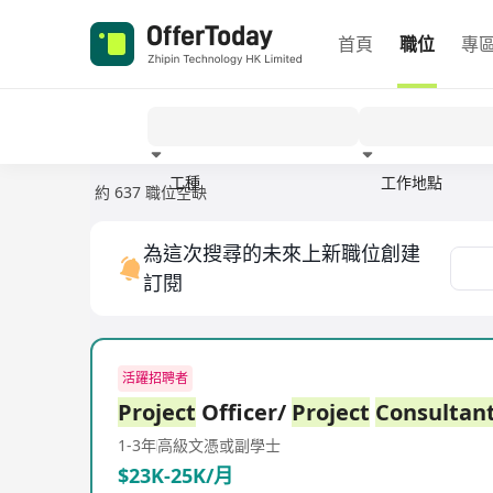
首頁
職位
專
工種
工作地點
約 637 職位空缺
經驗
為這次搜尋的未來上新職位創建
訂閱
活躍招聘者
Project
Officer/
Project
Consultan
1-3年
高級文憑或副學士
$23K-25K/月