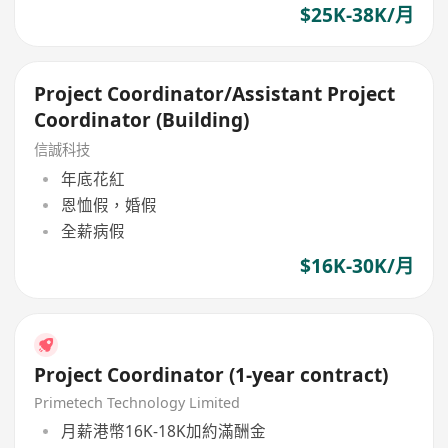
$25K-38K/月
Project Coordinator/Assistant Project
Coordinator (Building)
信誠科技
年底花紅
恩恤假，婚假
全薪病假
$16K-30K/月
Project Coordinator (1-year contract)
Primetech Technology Limited
月薪港幣16K-18K加約滿酬金