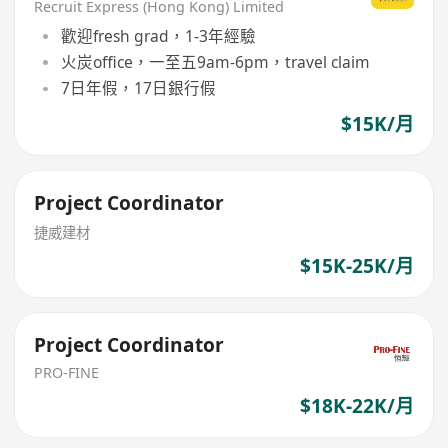
Recruit Express (Hong Kong) Limited
歡迎fresh grad，1-3年經驗
火炭office，一至五9am-6pm，travel claim
7日年假，17日銀行假
$15K/月
Project Coordinator
捷威建材
$15K-25K/月
Project Coordinator
PRO-FINE
$18K-22K/月