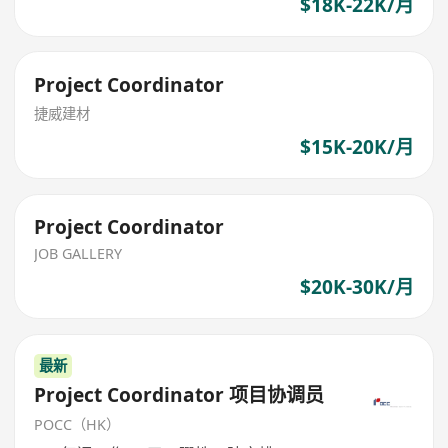
$18K-22K/月
Project Coordinator
捷威建材
$15K-20K/月
Project Coordinator
JOB GALLERY
$20K-30K/月
最新
Project Coordinator 项目协调员
POCC（HK）