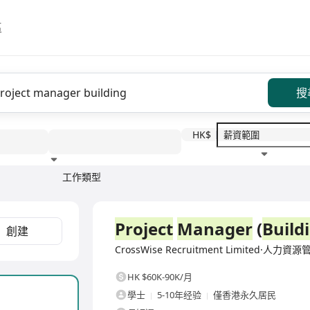
區
搜
HK$
工作類型
教育程度
福利待遇
全職
Project
Manager
(
Build
創建
CrossWise Recruitment Limited·人力資
HK $60K-90K/月
學士
5-10年经验
僅香港永久居民