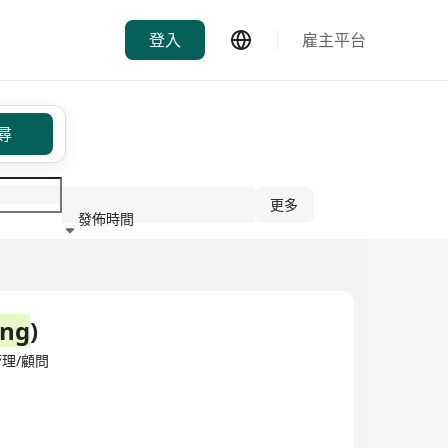
登入
雇主平台
尋
更多
發佈時間
行業
ing
)
源管理/顧問