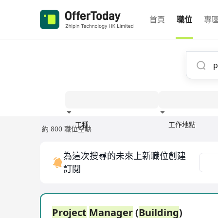
首頁
職位
專
工種
工作地點
約 800 職位空缺
經驗
為這次搜尋的未來上新職位創建
訂閱
Project
Manager
(
Building
)