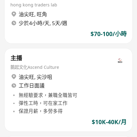
hong kong traders lab
油尖旺
,
旺角
少於4小時/天, 5天/週
$70-100/小時
主播
鵲起文化Ascend Culture
油尖旺
,
尖沙咀
工作日面議
無經驗要求，兼職全職皆可
彈性工時，可在家工作
保證月薪，多勞多得
$10K-40K/月