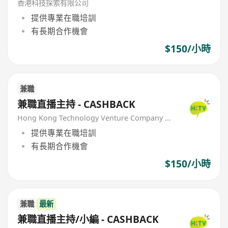
香港科技探索有限公司
提供專業在職培訓
有長期合作機會
$150/小時
兼職
兼職直播主持 - CASHBACK
Hong Kong Technology Venture Company Limited(HKTV)
提供專業在職培訓
有長期合作機會
$150/小時
兼職
最新
兼職直播主持/小編 - CASHBACK