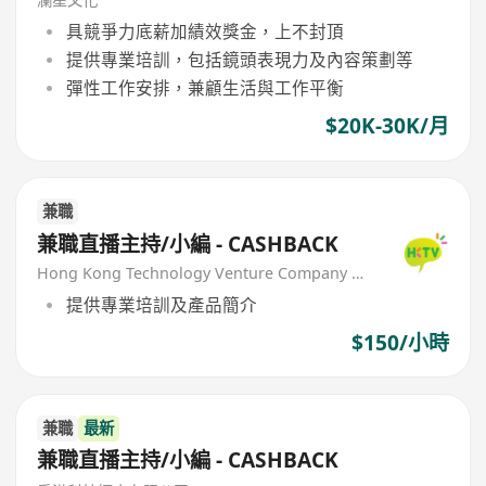
具競爭力底薪加績效獎金，上不封頂
提供專業培訓，包括鏡頭表現力及內容策劃等
彈性工作安排，兼顧生活與工作平衡
$20K-30K/月
兼職
兼職直播主持/小編 - CASHBACK
Hong Kong Technology Venture Company Limited(HKTV)
提供專業培訓及產品簡介
$150/小時
兼職
最新
兼職直播主持/小編 - CASHBACK