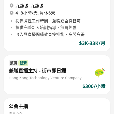
九龍城
,
九龍城
4~8小時/天, 月休6天
提供彈性工作時間，兼職或全職皆可
提供完整新人培訓指導，無需經驗
收入與直播間績效直接掛鉤，多勞多得
$3K-33K/月
兼職
最新
兼職直播主持 - 街市即日餸
Hong Kong Technology Venture Company Limited(HKTV)
$300/小時
公會主播
瀾星文化