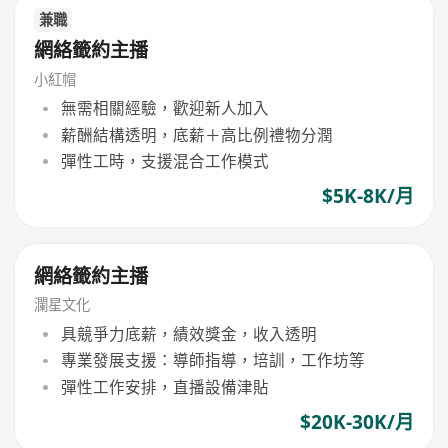
兼職
網絡籤約主播
小紅帽
無需相關經驗，歡迎新人加入
薪酬結構透明，底薪＋高比例禮物分潤
彈性工時，支援混合工作模式
$5K-8K/月
網絡籤約主播
瀾星文化
具競爭力底薪，績效獎金，收入透明
專業發展支援：導師指導，培訓，工作坊等
彈性工作安排，直播設備津貼
$20K-30K/月