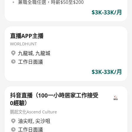
兼職全職任選，時薪$50至$200
$3K-33K/月
直播APP主播
WORLDHUNT
九龍城
,
九龍城
工作日面議
$3K-33K/月
抖音直播（100一小時居家工作接受
0經驗）
鵲起文化Ascend Culture
油尖旺
,
尖沙咀
工作日面議