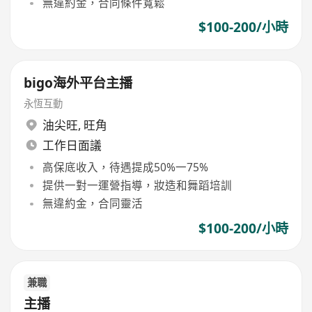
無違約金，合同條件寬鬆
$100-200/小時
bigo海外平台主播
永恆互動
油尖旺
,
旺角
工作日面議
高保底收入，待遇提成50%一75%
提供一對一運營指導，妝造和舞蹈培訓
無違約金，合同靈活
$100-200/小時
兼職
主播