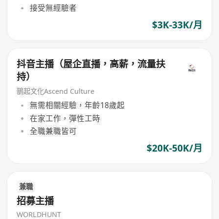
接受無經驗者
$3K-33K/月
抖音主播（屋企直播，高薪，流量扶
持）
鵲起文化Ascend Culture
無需相關經驗，年齡18歲起
在家工作，彈性工時
全職兼職皆可
$20K-50K/月
兼職
招募主播
WORLDHUNT