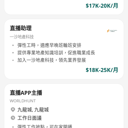
$17K-20K/月
直播助理
一沙地產科技
彈性工時，適應早晚班輪班安排
提供專業地產知識培訓，促進職業成長
加入一沙地產科技，領先業界發展
$18K-25K/月
直播APP主播
WORLDHUNT
九龍城
,
九龍城
工作日面議
彈性工作地點，可在家開播