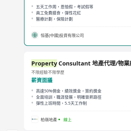
五天工作周，恩恤假，考試假等
員工免費膳食，彈性花紅
醫療計劃，保險計劃
恒基(中國)投資有限公司
Property
Consultant 地產代理/物
不限經驗
不限學歷
薪資面議
高達50%佣金，績效獎金，簽約獎金
全面培訓，職涯發展，明確晉昇路徑
彈性上班時間，5.5天工作制
柏嶺地產
線上