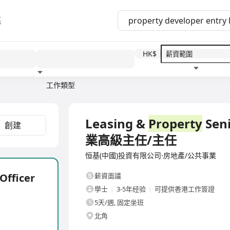
區
HK$
工作類型
教育程度
福利待遇
全職
Leasing &
Property
Seni
創建
業高級主任/主任
恒基(中國)投資有限公司·房地產/公共事業
Officer
薪資面議
學士
3-5年经验
可提供香港工作簽證
5天/週, 固定坐班
北角