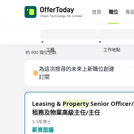
首頁
職位
專
工種
工作地點
約 800 職位空缺
經驗
為這次搜尋的未來上新職位創建
訂閱
Leasing &
Property
Senior Officer/
租務及物業高級主任/主任
3-5年
學士
薪資面議