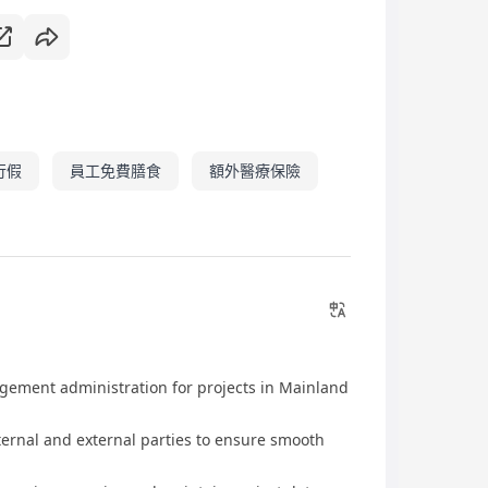
行假
員工免費膳食
額外醫療保險
gement administration for projects in Mainland
ernal and external parties to ensure smooth