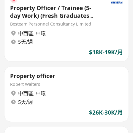
Property Officer / Trainee (5-
day Work) (Fresh Graduates
Welcome) 18K - 19K
Besteam Personnel Consultancy Limited
中西區
,
中環
5天/週
$18K-19K/月
Property officer
Robert Walters
中西區
,
中環
5天/週
$26K-30K/月