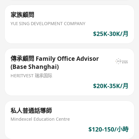
家族顧問
YUI SING DEVELOPMENT COMPANY
$25K-30K/月
傳承顧問 Family Office Advisor
(Base Shanghai)
HERITVEST 瑞承国际
$20K-35K/月
私人普通話導師
Mindexcel Education Centre
$120-150/小時