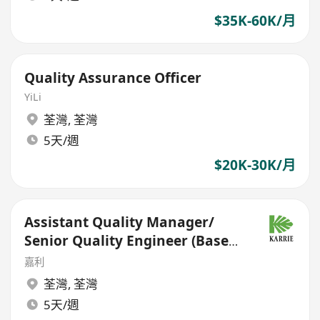
$35K-60K/月
Quality Assurance Officer
YiLi
荃灣
,
荃灣
5天/週
$20K-30K/月
Assistant Quality Manager/
Senior Quality Engineer (Based
in Dongguan)
嘉利
荃灣
,
荃灣
5天/週