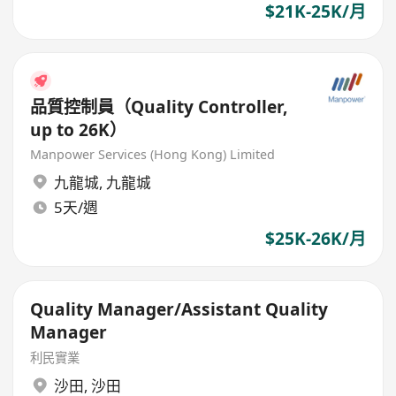
$21K-25K/月
品質控制員（Quality Controller,
up to 26K）
Manpower Services (Hong Kong) Limited
九龍城
,
九龍城
5天/週
$25K-26K/月
Quality Manager/Assistant Quality
Manager
利民實業
沙田
,
沙田