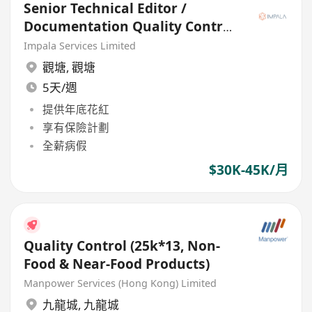
Senior Technical Editor /
Documentation Quality Control
Inspector
Impala Services Limited
觀塘
,
觀塘
5天/週
提供年底花紅
享有保險計劃
全薪病假
$30K-45K/月
Quality Control (25k*13, Non-
Food & Near-Food Products)
Manpower Services (Hong Kong) Limited
九龍城
,
九龍城