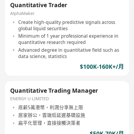
Quantitative Trader
AlphaMaker
Create high-quality predictive signals across
global liquid securities
Minimum of 1 year professional experience in
quantitative research required
Advanced degree in quantitative field such as
data science, statistics
$100K-160K+/月
Quantitative Trading Manager
ENERGY U LIMITED
底薪5萬港幣，利潤分享無上限
居家辦公，雲端低延遲基礎設施
扁平化管理，直接接觸決策者
$50K-70K/月