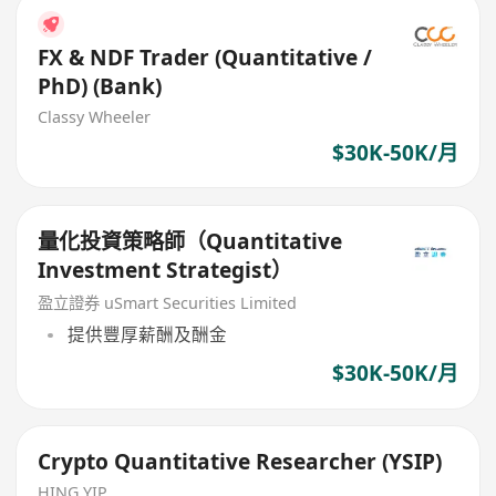
FX & NDF Trader (Quantitative /
PhD) (Bank)
Classy Wheeler
$30K-50K/月
量化投資策略師（Quantitative
Investment Strategist）
盈立證券 uSmart Securities Limited
提供豐厚薪酬及酬金
$30K-50K/月
Crypto Quantitative Researcher (YSIP)
HING YIP