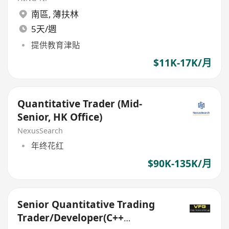
南區
,
薄扶林
5天/週
提供教育津貼
$11K-17K/月
Quantitative Trader (Mid-
Senior, HK Office)
NexusSearch
年终花红
$90K-135K/月
Senior Quantitative Trading
Trader/Developer(C++