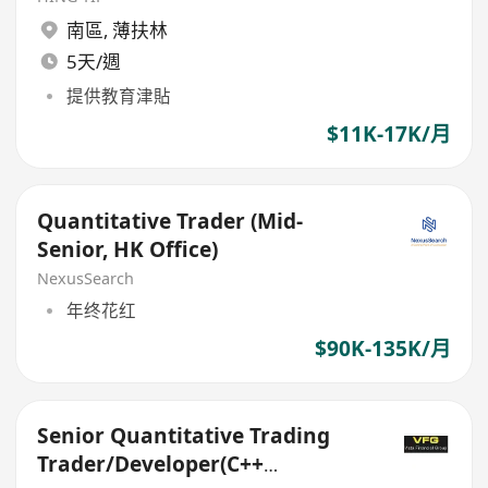
南區
,
薄扶林
5天/週
提供教育津貼
$11K-17K/月
Quantitative Trader (Mid-
Senior, HK Office)
NexusSearch
年终花红
$90K-135K/月
Senior Quantitative Trading
Trader/Developer(C++