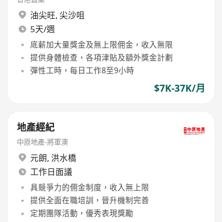
油尖旺
,
尖沙咀
5天/週
底薪加大量獎金及無上限佣金，收入無限
提供身體檢查，各項津貼及額外獎金計劃
彈性工時，每日工作8至9小時
$7K-37K/月
地產經紀
中原地產-將軍澳
元朗
,
洪水橋
工作日面議
具競爭力的佣金制度，收入無上限
提供全面在職培訓，晉升機制完善
定期團隊活動，優秀表現獎勵