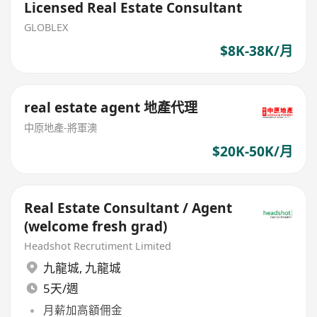
Licensed Real Estate Consultant
GLOBLEX
$8K-38K/月
real estate agent 地產代理
中原地產-將軍澳
$20K-50K/月
Real Estate Consultant / Agent
(welcome fresh grad)
Headshot Recrutiment Limited
九龍城
,
九龍城
5天/週
月薪加高額佣金