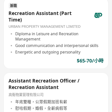
兼職
Recreation Assistant (Part
Time)
URBAN PROPERTY MANAGEMENT LIMITED
Diploma in Leisure and Recreation
Management
Good communication and interpersonal skills
Energetic and outgoing personality
$65-70/小時
Assistant Recreation Officer /
Recreation Assistant
高衞物業管理有限公司
年底雙糧，公眾假期加班有薪
慰唁假期，婚假，全薪病假等