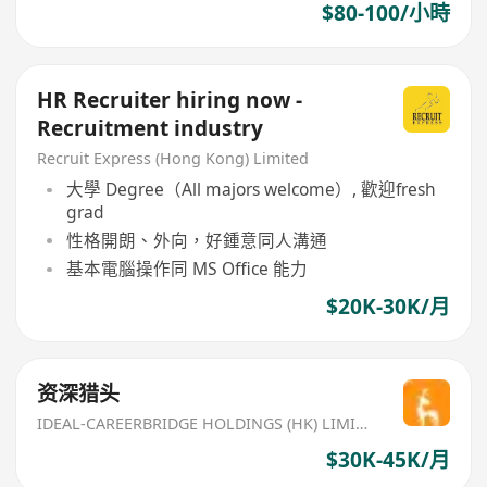
$80-100/小時
HR Recruiter hiring now -
Recruitment industry
Recruit Express (Hong Kong) Limited
大學 Degree（All majors welcome）, 歡迎fresh
grad
性格開朗、外向，好鍾意同人溝通
基本電腦操作同 MS Office 能力
$20K-30K/月
资深猎头
IDEAL-CAREERBRIDGE HOLDINGS (HK) LIMITED
$30K-45K/月