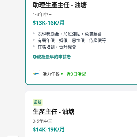
助理生產主任 - 油塘
1-3年
中三
$13K-16K/月
表現獎勵金，加班津貼，免費膳食
有薪年假，婚假，恩恤假，侍產假等
在職培訓，晉升機會
成為最早的申請者
活力午餐
近3日活躍
最新
生產主任 - 油塘
3-5年
中三
$14K-19K/月