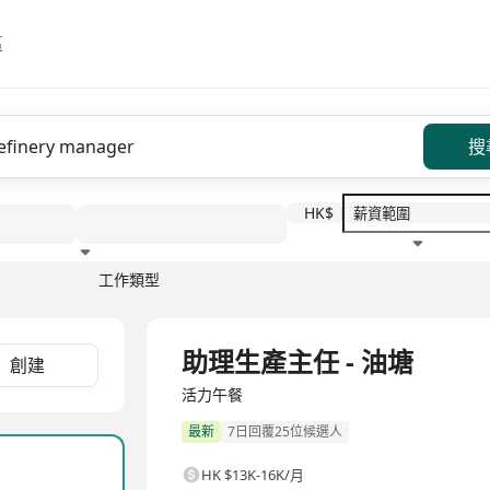
區
搜
HK$
工作類型
教育程度
福利待遇
全職
助理生產主任 - 油塘
創建
活力午餐
最新
7日回覆25位候選人
HK $13K-16K/月