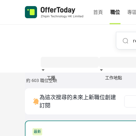
首頁
職位
專
工種
工作地點
約 603 職位空缺
經驗
為這次搜尋的未來上新職位創建
訂閱
最新