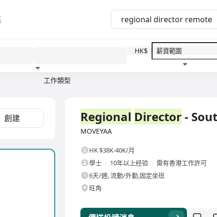
區
HK$
工作類型
教育程度
福利待遇
全職
Regional
Director
- Sout
創建
MOVEYAA
HK $38K-40K/月
學士
10年以上经验
需有香港工作許可
a
6天/週, 流動/外勤,固定坐班
旺角