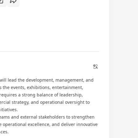
u will lead the development, management, and
s the events, exhibitions, entertainment,
e requires a strong balance of leadership,
ial strategy, and operational oversight to
tiatives.
 teams and external stakeholders to strengthen
 operational excellence, and deliver innovative
ces.