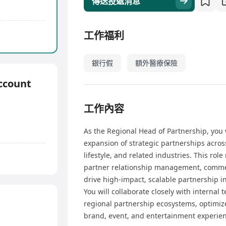
傳送投遞消息
工作福利
銀行假
額外醫療保險
ccount
工作內容
As the Regional Head of Partnership, yo
expansion of strategic partnerships acros
lifestyle, and related industries. This rol
partner relationship management, commerc
drive high-impact, scalable partnership ini
You will collaborate closely with internal
regional partnership ecosystems, optimize
brand, event, and entertainment experien