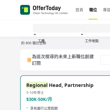
首頁
職位
專
工種
工作地點
約 800 職位空缺
經驗
為這次搜尋的未來上新職位創建
訂閱
Regional
Head, Partnership
5-10年
學士
$30K-50K/月
享有銀行公眾假期