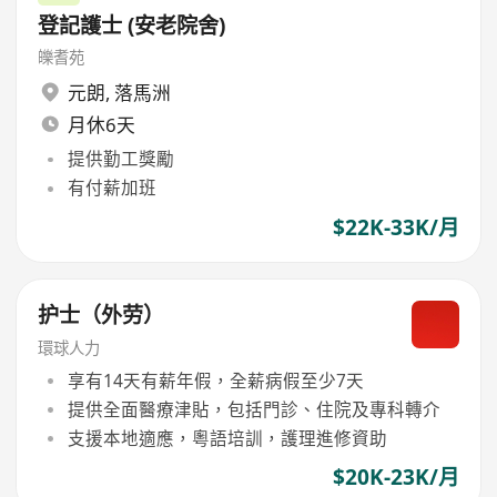
登記護士 (安老院舍)
皪耆苑
元朗
,
落馬洲
月休6天
提供勤工獎勵
有付薪加班
$22K-33K/月
护士（外劳）
環球人力
享有14天有薪年假，全薪病假至少7天
提供全面醫療津貼，包括門診、住院及專科轉介
支援本地適應，粵語培訓，護理進修資助
$20K-23K/月