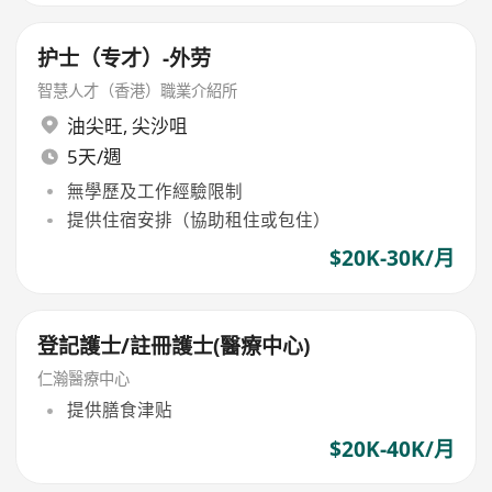
护士（专才）-外劳
智慧人才（香港）職業介紹所
油尖旺
,
尖沙咀
5天/週
無學歷及工作經驗限制
提供住宿安排（協助租住或包住）
$20K-30K/月
登記護士/註冊護士(醫療中心)
仁瀚醫療中心
提供膳食津贴
$20K-40K/月