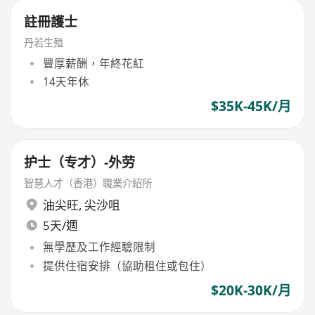
註冊護士
丹若生殖
豐厚薪酬，年終花紅
14天年休
$35K-45K/月
护士（专才）-外劳
智慧人才（香港）職業介紹所
油尖旺
,
尖沙咀
5天/週
無學歷及工作經驗限制
提供住宿安排（協助租住或包住）
$20K-30K/月