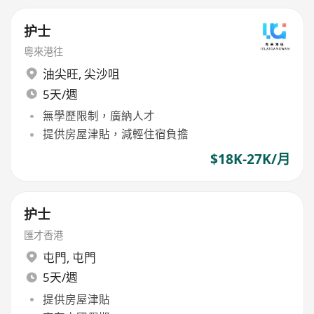
护士
粵來港往
油尖旺
,
尖沙咀
5天/週
無學歷限制，廣納人才
提供房屋津貼，減輕住宿負擔
$18K-27K/月
护士
匯才香港
屯門
,
屯門
5天/週
提供房屋津貼