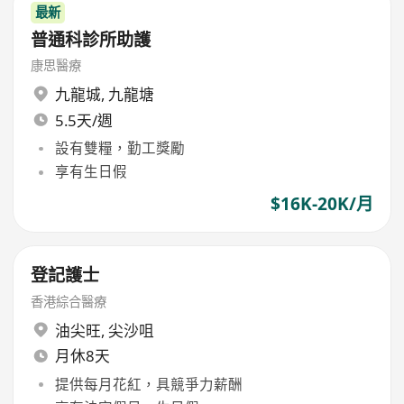
最新
普通科診所助護
康思醫療
九龍城
,
九龍塘
5.5天/週
設有雙糧，勤工獎勵
享有生日假
$16K-20K/月
登記護士
香港綜合醫療
油尖旺
,
尖沙咀
月休8天
提供每月花紅，具競爭力薪酬