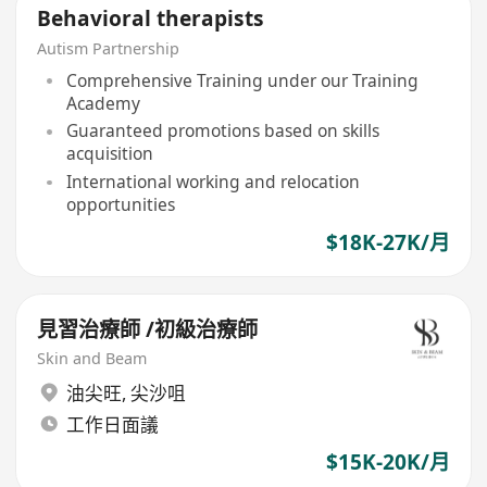
Behavioral therapists
Autism Partnership
Comprehensive Training under our Training
Academy
Guaranteed promotions based on skills
acquisition
International working and relocation
opportunities
$18K-27K/月
見習治療師 /初級治療師
Skin and Beam
油尖旺
,
尖沙咀
工作日面議
$15K-20K/月