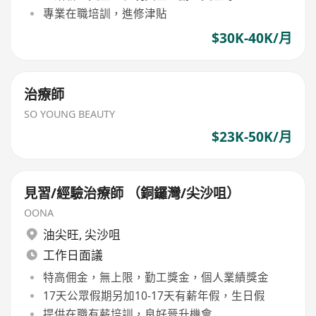
專業在職培訓，進修津貼
$30K-40K/月
治療師
SO YOUNG BEAUTY
$23K-50K/月
見習/經驗治療師 （銅鑼灣/尖沙咀）
OONA
油尖旺
,
尖沙咀
工作日面議
特高佣金，無上限，勤工獎金，個人業績獎金
17天公眾假期另加10-17天有薪年假，生日假
提供在職有薪培訓，良好晉升機會