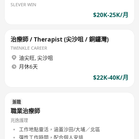
SLEVER WIN
$20K-25K/月
治療師 / Therapist (尖沙咀 / 銅鑼灣)
TWINKLE CAREER
油尖旺
,
尖沙咀
月休6天
$22K-40K/月
兼職
職業治療師
兆逸護理
工作地點靈活，涵蓋沙田/大埔／北區
彈性工作時間，配合個人安排