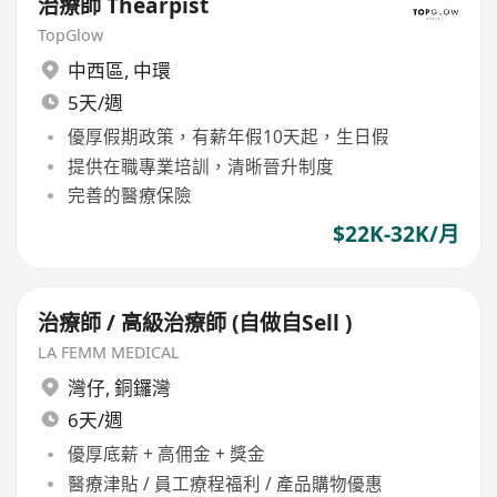
治療師 Thearpist
TopGlow
中西區
,
中環
5天/週
優厚假期政策，有薪年假10天起，生日假
提供在職專業培訓，清晰晉升制度
完善的醫療保險
$22K-32K/月
治療師 / 高級治療師 (自做自Sell )
LA FEMM MEDICAL
灣仔
,
銅鑼灣
6天/週
優厚底薪 + 高佣金 + 獎金
醫療津貼 / 員工療程福利 / 產品購物優惠