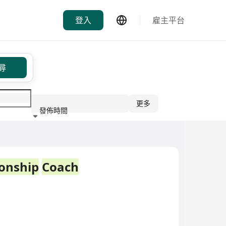
登入
雇主平台
尋
更多
發佈時間
行業
ionship
Coach