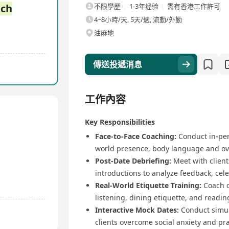
ch
不限學歷
1-3年经验
需有香港工作許可
4~8小時/天, 5天/週, 流動/外勤
油麻地
傳送投遞消息
工作內容
Key Responsibilities
Face-to-Face Coaching:
Conduct in-pers
world presence, body language and over
Post-Date Debriefing:
Meet with client
introductions to analyze feedback, cel
Real-World Etiquette Training:
Coach cl
listening, dining etiquette, and readin
Interactive Mock Dates:
Conduct simula
clients overcome social anxiety and prac