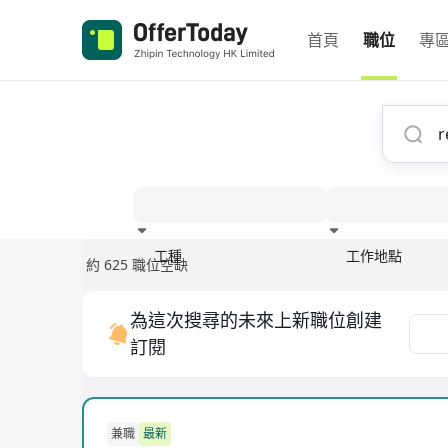
首頁
職位
專
工種
工作地點
約 625 職位空缺
經驗
為這次搜尋的未來上新職位創建
訂閱
兼職
最新