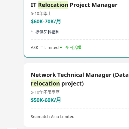
IT
Relocation
Project Manager
5-10年
學士
$60K-70K/月
提供牙科福利
ASK IT Limited
今日活躍
Network Technical Manager (Data
relocation
project)
5-10年
不限學歷
$50K-60K/月
Seamatch Asia Limited