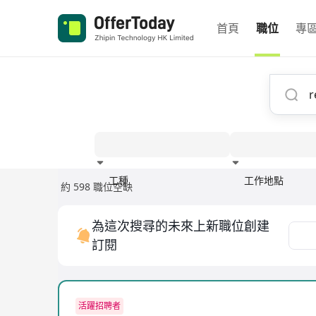
首頁
職位
專
工種
工作地點
約 598 職位空缺
經驗
為這次搜尋的未來上新職位創建
訂閱
活躍招聘者