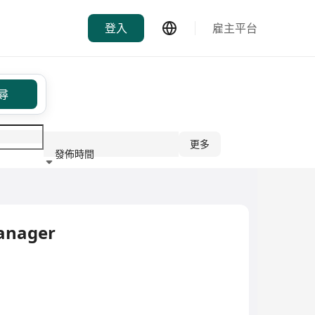
登入
雇主平台
尋
更多
發佈時間
行業
anager