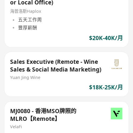
or Local Office)
海普洛斯Haplox
五天工作周
豐厚薪酬
$20K-40K/月
Sales Executive (Remote - Wine
Sales & Social Media Marketing)
Yuan Jing Wine
$18K-25K/月
MJ0080 - 香港MSO牌照的
MLRO【Remote】
VelaFi