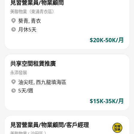
見習營業員/物業顧問
美聯物業（東涌青衣區）
葵青
,
青衣
月休5天
$20K-50K/月
共享空間租賃推廣
永添發展
油尖旺
,
西九龍填海區
5天/週
$15K-35K/月
見習營業員/物業顧問/客戶經理
美聯物業 ( 沙田區 ）