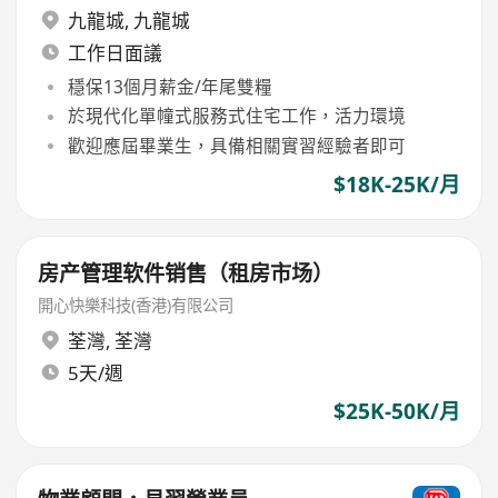
九龍城
,
九龍城
工作日面議
穩保13個月薪金/年尾雙糧
於現代化單幢式服務式住宅工作，活力環境
歡迎應屆畢業生，具備相關實習經驗者即可
$18K-25K/月
房产管理软件销售（租房市场）
開心快樂科技(香港)有限公司
荃灣
,
荃灣
5天/週
$25K-50K/月