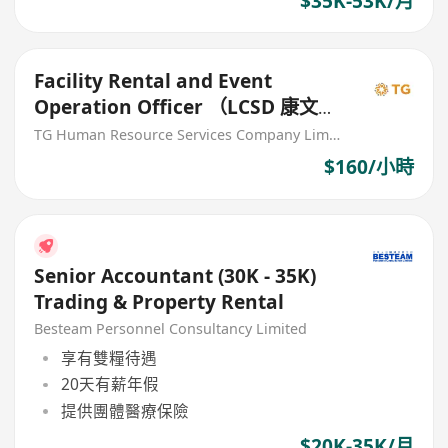
$35K-53K/月
Facility Rental and Event
Operation Officer （LCSD 康文
還）
TG Human Resource Services Company Limited
$160/小時
Senior Accountant (30K - 35K)
Trading & Property Rental
Besteam Personnel Consultancy Limited
享有雙糧待遇
20天有薪年假
提供團體醫療保險
$20K-35K/月