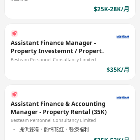
$25K-28K/月
Assistant Finance Manager -
Property Investemnt / Property
Rental (35K)
Besteam Personnel Consultancy Limited
$35K/月
Assistant Finance & Accounting
Manager - Property Rental (35K)
Besteam Personnel Consultancy Limited
提供雙糧，酌情花紅，醫療福利