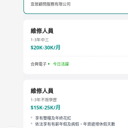
宜居顧問服務有限公司
維修人員
1-3年
中三
$20K-30K/月
合興電子
今日活躍
維修人員
1-3年
不限學歷
$15K-25K/月
享有雙糧及年終花紅
依法享有有薪年假及病假，年資遞增休假天數