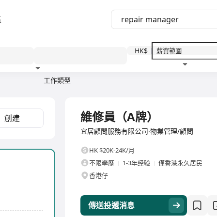
區
HK$
工作類型
教育程度
福利待遇
全職
維修員（A牌）
創建
宜居顧問服務有限公司·物業管理/顧問
HK $20K-24K/月
不限學歷
1-3年经验
僅香港永久居民
香港仔
傳送投遞消息