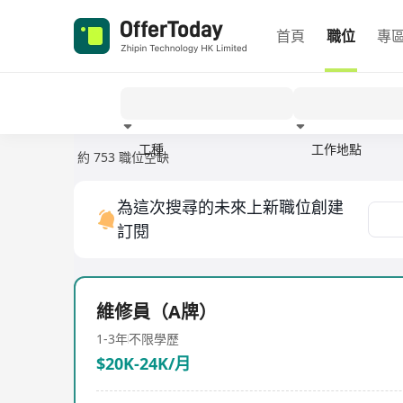
首頁
職位
專
工種
工作地點
約 753 職位空缺
經驗
為這次搜尋的未來上新職位創建
訂閱
維修員（A牌）
1-3年
不限學歷
$20K-24K/月