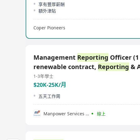
享有豐厚薪酬
額外津貼
Coper Pioneers
Management
Reporting
Officer (1
renewable contract,
Reporting
& A
1-3年
學士
$20K-25K/月
五天工作周
Manpower Services (Hong Kong) Limited
線上