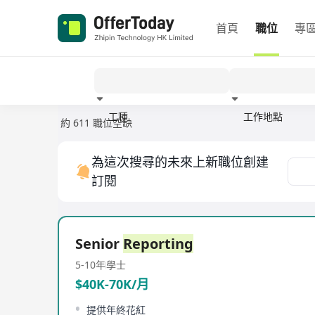
首頁
職位
專
工種
工作地點
約 611 職位空缺
經驗
為這次搜尋的未來上新職位創建
訂閱
Senior
Reporting
5-10年
學士
$40K-70K/月
提供年終花紅