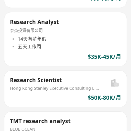
Research Analyst
泰杰投資有限公司
14天有薪年假
五天工作周
$35K-45K/月
Research Scientist
Hong Kong Stanley Executive Consulting Limited
$50K-80K/月
TMT research analyst
BLUE OCEAN