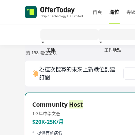
首頁
職位
專
工種
工作地點
約 158 職位空缺
經驗
為這次搜尋的未來上新職位創建
訂閱
Community
Host
1-3年
中學文憑
$20K-25K/月
提供有薪病假