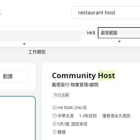
區
HK$
工作類型
教育程度
福利待遇
全職
Community
Host
創建
戴德梁行·物業管理/顧問
今日活躍
HK $20K-25K/月
中學文憑
1-3年经验
僅香港永久居民
5天/週, 固定坐班
觀塘