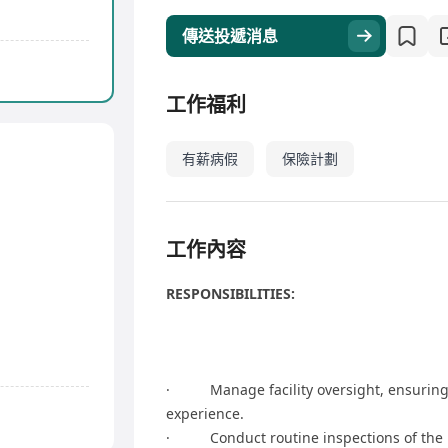
傳送投遞消息
工作福利
有薪病假
保險計劃
工作內容
RESPONSIBILITIES:
· Manage facility oversight, ensuring 
experience.
· Conduct routine inspections of the pr