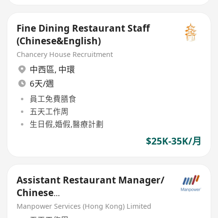
Fine Dining Restaurant Staff
(Chinese&English)
Chancery House Recruitment
中西區
,
中環
6天/週
員工免費膳食
五天工作周
生日假,婚假,醫療計劃
$25K-35K/月
Assistant Restaurant Manager/
Chinese
cuisine/Finedining/Clubhouse&
Manpower Services (Hong Kong) Limited
Hotel