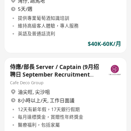
灣仔
,
跑馬地
5天/週
提供專業葡萄酒知識培訓
維持高級客人體驗，專人服務
英語及普通話流利
$40K-60K/月
侍應/部長 Server / Captain (9月招
聘日 September Recruitment
Day for Restaurants)
Cafe Deco Group
油尖旺
,
尖沙咀
8小時以上/天, 工作日面議
12天有薪年假，17天銀行假期
每月達標獎金，賞贈性年終獎金
醫療福利，包括家屬