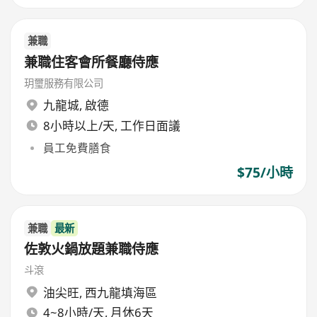
兼職
兼職住客會所餐廳侍應
玥璽服務有限公司
九龍城
,
啟德
8小時以上/天, 工作日面議
員工免費膳食
$75/小時
兼職
最新
佐敦火鍋放題兼職侍應
斗滾
油尖旺
,
西九龍填海區
4~8小時/天, 月休6天