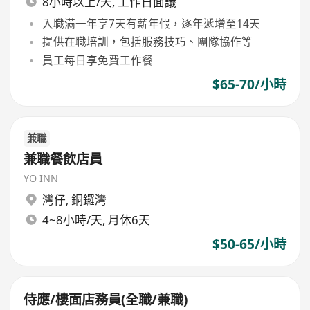
8小時以上/天, 工作日面議
入職滿一年享7天有薪年假，逐年遞增至14天
提供在職培訓，包括服務技巧、團隊協作等
員工每日享免費工作餐
$65-70/小時
兼職
兼職餐飲店員
YO INN
灣仔
,
銅鑼灣
4~8小時/天, 月休6天
$50-65/小時
侍應/樓面店務員(全職/兼職)