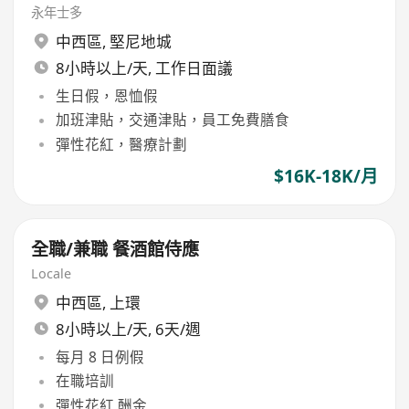
永年士多
中西區
,
堅尼地城
8小時以上/天, 工作日面議
生日假，恩恤假
加班津貼，交通津貼，員工免費膳食
彈性花紅，醫療計劃
$16K-18K/月
全職/兼職 餐酒館侍應
Locale
中西區
,
上環
8小時以上/天, 6天/週
每月 8 日例假
在職培訓
彈性花紅,酬金