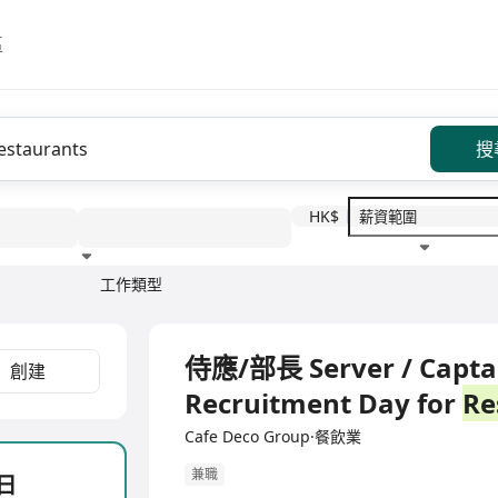
區
搜
HK$
工作類型
教育程度
福利待遇
全職
侍應/部長 Server / Capt
創建
Recruitment Day for
Re
Cafe Deco Group·餐飲業
兼職
聘日