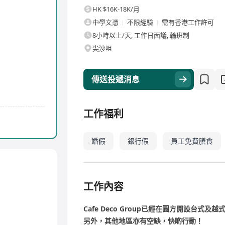
HK $16K-18K/月
中學文憑
不限經驗
需有香港工作許可
8小時以上/天, 工作日面議, 輪班制
尖沙咀
傳送投遞消息
工作福利
婚假
銀行假
員工免費膳食
工作內容
Cafe Deco Group已經在圓方開設台
另外，其他地區亦有空缺，快啲行動！