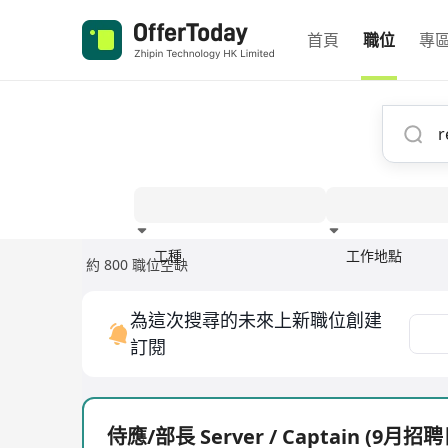
首頁
職位
專
工種
工作地點
約 800 職位空缺
經驗
為這次搜尋的未來上新職位創建
訂閱
侍應/部長 Server / Captain (9月招