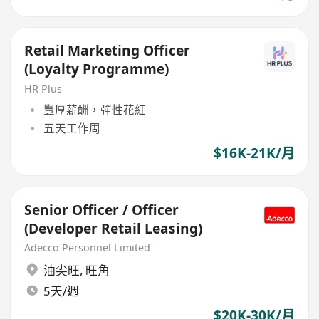
Retail Marketing Officer
(Loyalty Programme)
HR Plus
豐厚薪酬，彈性花紅
五天工作周
$16K-21K/月
Senior Officer / Officer
(Developer Retail Leasing)
Adecco Personnel Limited
油尖旺
,
旺角
5天/週
$20K-30K/月