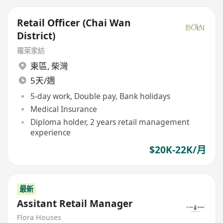
Retail Officer (Chai Wan
District)
羅萊家紡
東區
,
柴灣
5天/週
5-day work, Double pay, Bank holidays
Medical Insurance
Diploma holder, 2 years retail management
experience
$20K-22K/月
最新
Assitant Retail Manager
Flora Houses