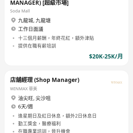
MANAGER) [超級市場]
Soda Mall
九龍城
,
九龍塘
工作日面議
十三個月薪酬，年終花紅，額外津貼
提供在職有薪培訓
$20K-25K/月
店舖經理 (Shop Manager)
WINMAX 華美
油尖旺
,
尖沙咀
6天/週
逢星期日及紅日休息，額外2日休息日
勤工獎金，醫療福利
在職專業培訓，晉升機會