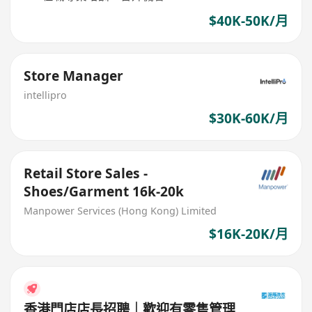
$40K-50K/月
Store Manager
intellipro
$30K-60K/月
Retail Store Sales -
Shoes/Garment 16k-20k
Manpower Services (Hong Kong) Limited
$16K-20K/月
香港門店店長招聘｜歡迎有零售管理