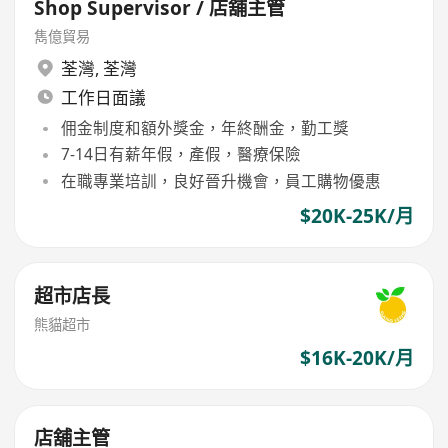
Shop Supervisor / 店舖主管
雋億貿易
荃灣
,
荃灣
工作日面議
佣金制度和額外獎金，年終酬金，勤工獎
7-14日有薪年假，產假，醫療保險
在職專業培訓，良好晉升機會，員工購物優惠
$20K-25K/月
超市店長
熊貓超市
$16K-20K/月
店舖主管