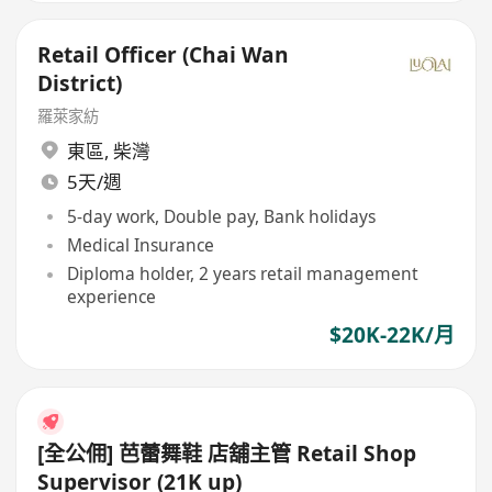
Retail Officer (Chai Wan
District)
羅萊家紡
東區
,
柴灣
5天/週
5-day work, Double pay, Bank holidays
Medical Insurance
Diploma holder, 2 years retail management
experience
$20K-22K/月
[全公佣] 芭蕾舞鞋 店舖主管 Retail Shop
Supervisor (21K up)