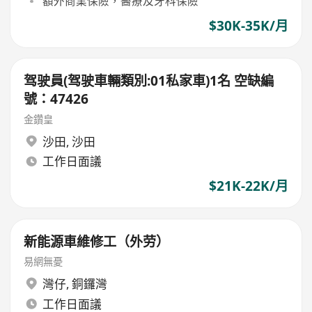
額外商業保險，醫療及牙科保險
$30K-35K/月
驾驶員(驾驶車輛類別:01私家車)1名 空缺編
號：47426
金鑽皇
沙田
,
沙田
工作日面議
$21K-22K/月
新能源車維修工（外劳）
易網無憂
灣仔
,
銅鑼灣
工作日面議