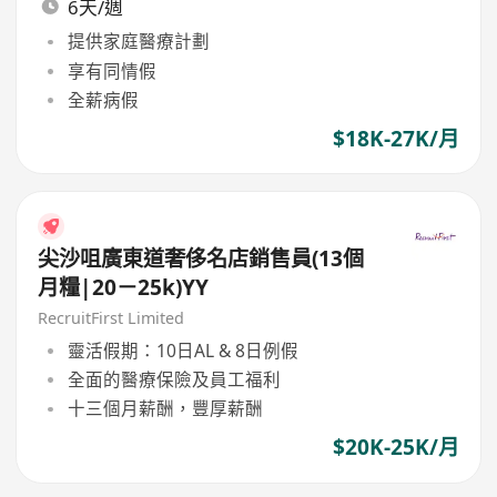
6天/週
提供家庭醫療計劃
享有同情假
全薪病假
$18K-27K/月
尖沙咀廣東道奢侈名店銷售員(13個
月糧|20－25k)YY
RecruitFirst Limited
靈活假期：10日AL & 8日例假
全面的醫療保險及員工福利
十三個月薪酬，豐厚薪酬
$20K-25K/月