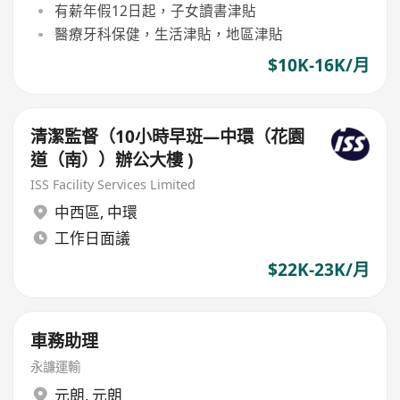
有薪年假12日起，子女讀書津貼
醫療牙科保健，生活津貼，地區津貼
$10K-16K/月
清潔監督（10小時早班—中環（花園
道（南））辦公大樓 )
ISS Facility Services Limited
中西區
,
中環
工作日面議
$22K-23K/月
車務助理
永譧運輸
元朗
,
元朗