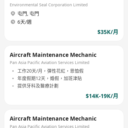
Environmental Seal Corporation Limited
屯門
,
屯門
6天/週
$35K/月
Aircraft Maintenance Mechanic
Pan Asia Pacific Aviation Services Limited
工作20天/月，彈性花紅，恩恤假
年度假期12天，婚假，加班津貼
提供牙科及醫療計劃
$14K-19K/月
Aircraft Maintenance Mechanic
Pan Asia Pacific Aviation Services Limited