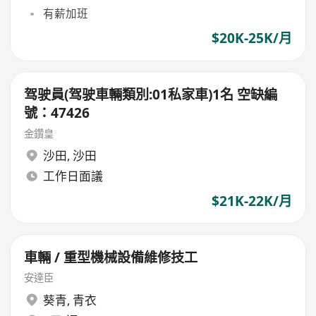
有薪加班
$20K-25K/月
驾驶員(驾驶車輛類別:01私家車)1名 空缺編
號：47426
金鑽皇
沙田
,
沙田
工作日面議
$21K-22K/月
車輛 / 重型機械設備維修技工
安達臣
葵青
,
青衣