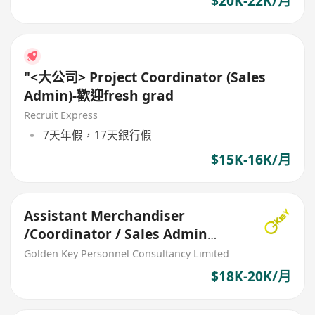
$20K-22K/月
"<大公司> Project Coordinator (Sales
Admin)-歡迎fresh grad
Recruit Express
7天年假，17天銀行假
$15K-16K/月
Assistant Merchandiser
/Coordinator / Sales Admin
(USA Seasonal Trading)
Golden Key Personnel Consultancy Limited
$18K-20K/月