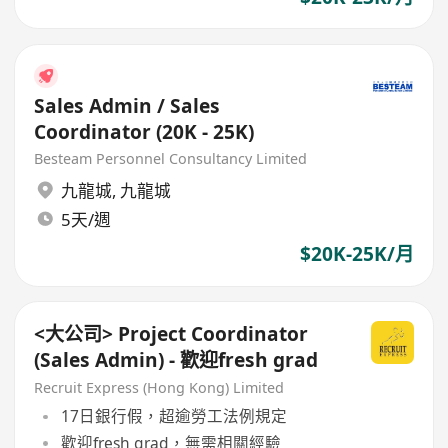
Sales Admin / Sales
Coordinator (20K - 25K)
Besteam Personnel Consultancy Limited
九龍城
,
九龍城
5天/週
$20K-25K/月
<大公司> Project Coordinator
(Sales Admin) - 歡迎fresh grad
Recruit Express (Hong Kong) Limited
17日銀行假，超逾勞工法例規定
歡迎fresh grad，無需相關經驗