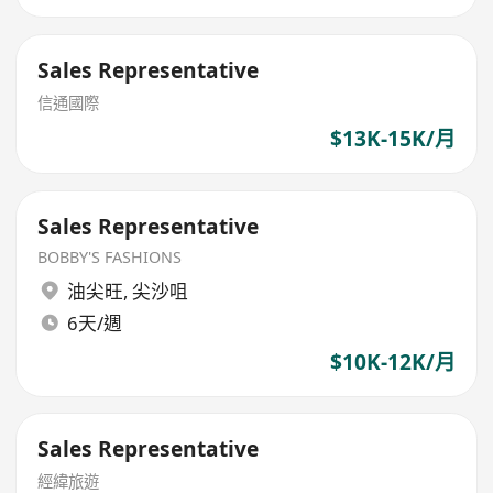
Sales Representative
信通國際
$13K-15K/月
Sales Representative
BOBBY'S FASHIONS
油尖旺
,
尖沙咀
6天/週
$10K-12K/月
Sales Representative
經緯旅遊