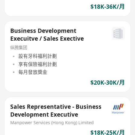
$18K-36K/月
Business Development
Execuitve / Sales Exective
纵腾集团
設有牙科福利計劃
享有保險福利計劃
每月發放獎金
$20K-30K/月
Sales Representative - Business
Development Executive
Manpower Services (Hong Kong) Limited
$18K-25K/月