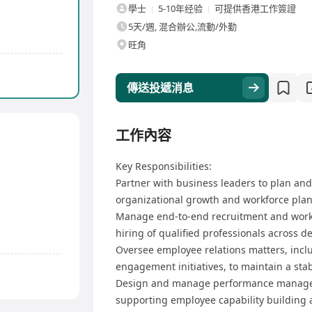
學士
5-10年经验
可提供香港工作簽證
5天/週, 混合辦公,流動/外勤
旺角
傳送投遞消息
工作內容
Key Responsibilities:
Partner with business leaders to plan and
organizational growth and workforce pla
Manage end-to-end recruitment and workf
hiring of qualified professionals across 
Oversee employee relations matters, incl
engagement initiatives, to maintain a st
Design and manage performance manage
supporting employee capability building a