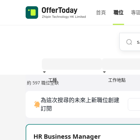
首頁
職位
專
工種
工作地點
約 597 職位空缺
經驗
為這次搜尋的未來上新職位創建
訂閱
HR Business Manager