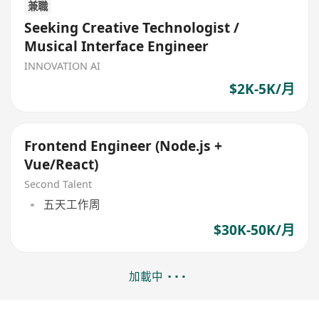
兼職
Seeking Creative Technologist /
Musical Interface Engineer
INNOVATION AI
$2K-5K/月
Frontend Engineer (Node.js +
Vue/React)
Second Talent
五天工作周
$30K-50K/月
加載中