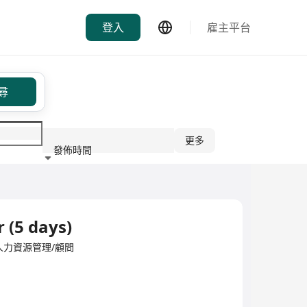
登入
雇主平台
尋
更多
發佈時間
行業
r (5 days)
ited·人力資源管理/顧問