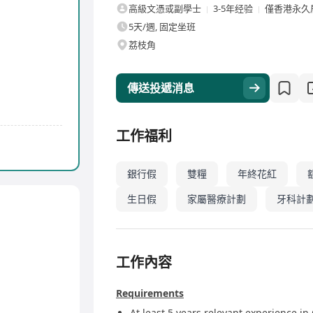
高級文憑或副學士
3-5年经验
僅香港永久
5天/週, 固定坐班
荔枝角
傳送投遞消息
工作福利
銀行假
雙糧
年終花紅
生日假
家屬醫療計劃
牙科計
工作內容
Requirements
At least 5 years relevant experience i