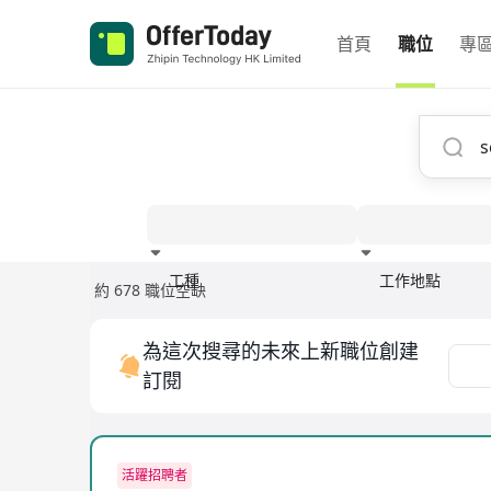
首頁
職位
專
工種
工作地點
約 678 職位空缺
經驗
為這次搜尋的未來上新職位創建
訂閱
活躍招聘者