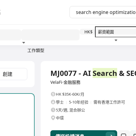
區
HK$
工作類型
教育程度
福利待遇
全職
MJ0077 - AI
Search
& SE
創建
VelaFi·金融服務
HK $35K-60K/月
學士
5-10年经验
需有香港工作許可
5天/週, 混合辦公
中環