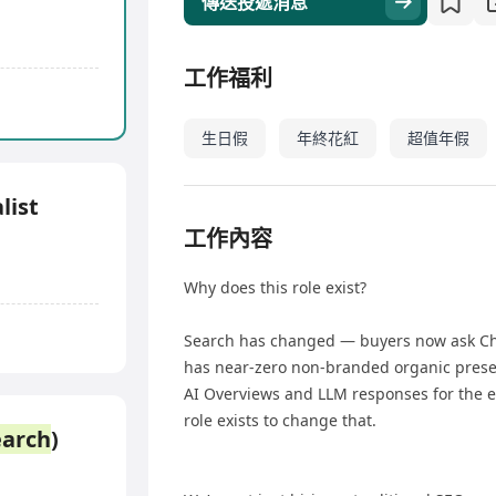
傳送投遞消息
工作福利
生日假
年終花紅
超值年假
list
工作內容
Why does this role exist?
Search has changed — buyers now ask Chat
has near-zero non-branded organic prese
AI Overviews and LLM responses for the ex
role exists to change that.
earch
)