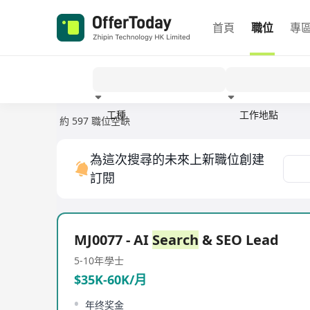
首頁
職位
專
工種
工作地點
約 597 職位空缺
經驗
為這次搜尋的未來上新職位創建
訂閱
MJ0077 - AI
Search
& SEO Lead
5-10年
學士
$35K-60K/月
年终奖金