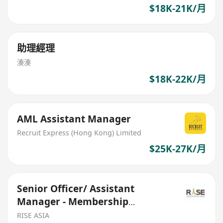
$18K-21K/月
助理經理
湊湊
$18K-22K/月
AML Assistant Manager
Recruit Express (Hong Kong) Limited
$25K-27K/月
Senior Officer/ Assistant
Manager - Membership
Acquisition
RISE ASIA