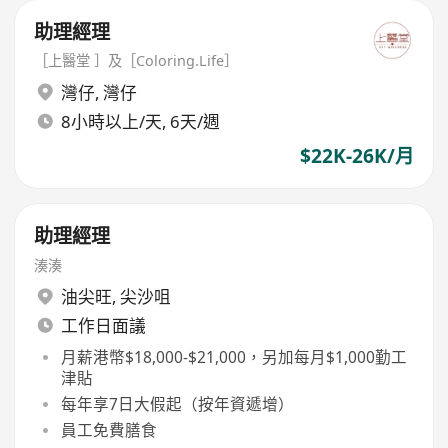
助理經理
［上醫堂 ］及［Coloring.Life］
灣仔
,
灣仔
8小時以上/天, 6天/週
$22K-26K/月
助理經理
湊湊
油尖旺
,
尖沙咀
工作日面議
月薪港幣$18,000-$21,000，另加每月$1,000勤工
津貼
每年享7日大假起（按年資遞增）
員工免費膳食