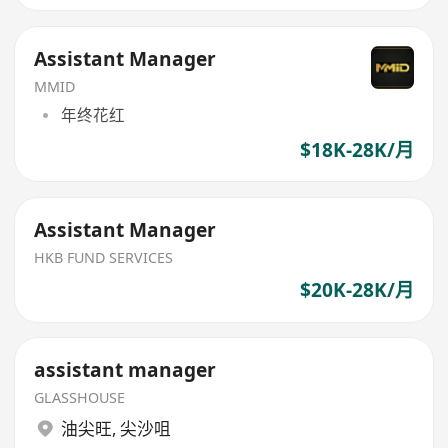
Assistant Manager
MMID
年终花红
$18K-28K/月
Assistant Manager
HKB FUND SERVICES
$20K-28K/月
assistant manager
GLASSHOUSE
油尖旺
,
尖沙咀