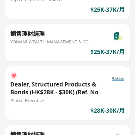
$25K-37K/月
銷售理財經理
YOMANI WEALTH MANAGEMENT & CO.
$25K-37K/月
Dealer, Structured Products &
Bonds (HK$28K - $30K) (Ref. No.:
27543)
Global Executive
$28K-30K/月
銷售理財經理