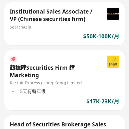
Institutional Sales Associate /
VP (Chinese securities firm)
SearchAsia
$50K-100K/月
超穩陣Securities Firm 請
Marketing
Recruit Express (Hong Kong) Limited
15天有薪年假
$17K-23K/月
Head of Securities Brokerage Sales