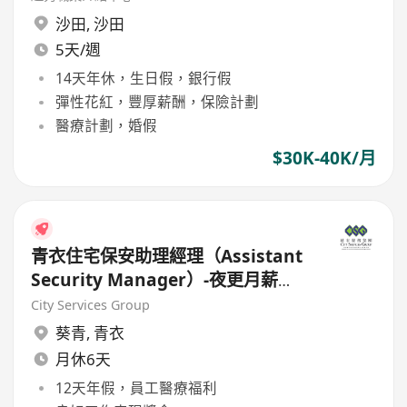
沙田
,
沙田
5天/週
14天年休，生日假，銀行假
彈性花紅，豐厚薪酬，保險計劃
醫療計劃，婚假
$30K-40K/月
青衣住宅保安助理經理（Assistant
Security Manager）-夜更月薪
$29800 福利好!
City Services Group
葵青
,
青衣
月休6天
12天年假，員工醫療福利