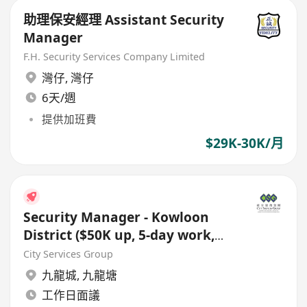
助理保安經理 Assistant Security
Manager
F.H. Security Services Company Limited
灣仔
,
灣仔
6天/週
提供加班費
$29K-30K/月
Security Manager - Kowloon
District ($50K up, 5-day work,
bank holiday)
City Services Group
九龍城
,
九龍塘
工作日面議