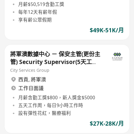
月薪$50,519含勤工獎
每年12天有薪年假
享有薪公眾假期
$49K-51K/月
將軍澳數據中心 － 保安主管(更份主
管) Security Supervisor(5天工
作,9小時工作,月薪$27500)
City Services Group
西貢
,
將軍澳
工作日面議
月薪含勤工獎$800，新人獎金$5000
五天工作周，每日9小時工作時
設有彈性花紅，醫療福利
$27K-28K/月