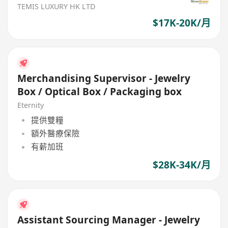
TEMIS LUXURY HK LTD
$17K-20K/月
Merchandising Supervisor - Jewelry
Box / Optical Box / Packaging box
Eternity
提供雙糧
額外醫療保險
有薪加班
$28K-34K/月
Assistant Sourcing Manager - Jewelry