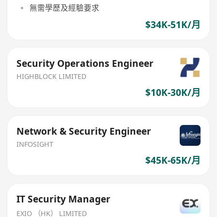
無需學歷及經驗要求
$34K-51K/月
Security Operations Engineer
HIGHBLOCK LIMITED
$10K-30K/月
Network & Security Engineer
INFOSIGHT
$45K-65K/月
IT Security Manager
EXIO （HK） LIMITED