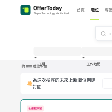
首頁
職位
專
工種
工作地點
約 800 職位空缺
經驗
為這次搜尋的未來上新職位創建
訂閱
活躍招聘者