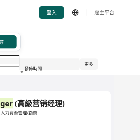
登入
雇主平台
尋
更多
發佈時間
行業
ger
(高級营销经理)
mited·人力資源管理/顧問